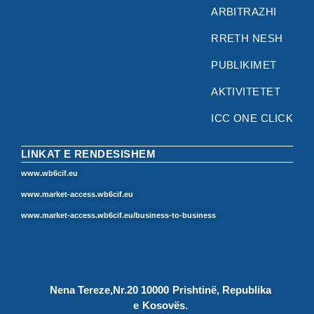
ARBITRAZHI
RRETH NESH
PUBLIKIMET
AKTIVITETET
ICC ONE CLICK
LINKAT E RENDESISHEM
www.wb6cif.eu
www.market-access.wb6cif.eu
www.market-access.wb6cif.eu/business-to-business
Nena Tereze,Nr.20 10000 Prishtinë, Republika
e Kosovës.