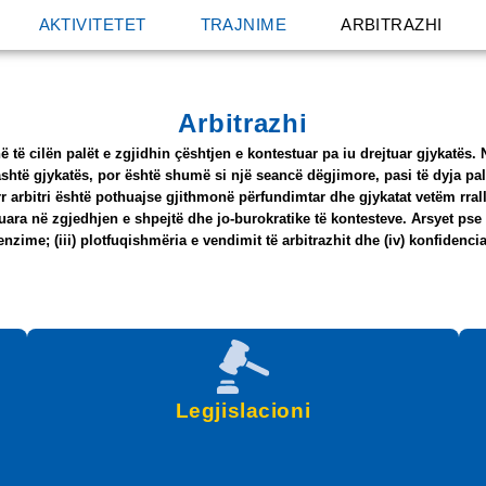
AKTIVITETET
TRAJNIME
ARBITRAZHI
Arbitrazhi
të cilën palët e zgjidhin çështjen e kontestuar pa iu drejtuar gjykatës. N
jashtë gjykatës, por është shumë si një seancë dëgjimore, pasi të dyja 
arbitri është pothuajse gjithmonë përfundimtar dhe gjykatat vetëm rrallë
uara në zgjedhjen e shpejtë dhe jo-burokratike të kontesteve. Arsyet pse 
hpenzime; (iii) plotfuqishmëria e vendimit të arbitrazhit dhe (iv) konfidenc
Legjislacioni