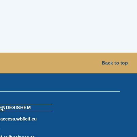
Back to top
RENDESISHEM
eu
access.wb6cif.eu
-