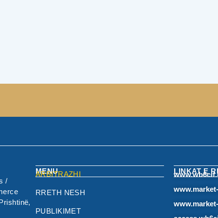
MENU
LINKAT E 
ARBITRAZHI
www.wb6cif.
 /
www.market-
merce
RRETH NESH
rishtinë,
www.market
PUBLIKIMET