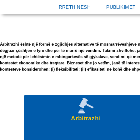
RRETH NESH
PUBLIKIMET
Arbitrazhi është një formë e zgjidhjes alternative të mosmarrëveshjeve në 
dëgjuar çështjen e tyre dhe për të marrë një vendim. Takimi zhvillohet 
një metodë për lehtësimin e mbingarkesës së gjykatave, vendimi që merr 
kontestet ekonomike dhe tregtare. Bizneset dhe jo vetëm, janë të interes
kontesteve konsiderohen: (i) fleksibiliteti; (ii) efikasiteti në kohë dhe s
Arbitrazhi