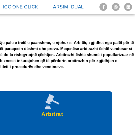
ICC ONE CLICK
ARSIMI DUAL
jë palë e tretë e paanshme, e njohur si Arbitër, zgjidhet nga palët për të
palët paraqesin dëshmi dhe prova. Meqenëse arbitrazhi është vendosur si
 do ta rishqyrtojnë çështjen. Arbitrazhi është shumë i popullarizuar në
bizneset inkurajohen që të përdorin arbitrazhin për zgjidhjen e
ialiteti i procedurës dhe vendimeve.
Arbitrat