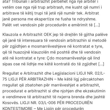
ata? Tribunali i arbitrazhit përbëhet nga një arbitër i
vetëm ose nga një trup arbitrash, me kusht që numri i
arbitrave të këtij trupi të jetë një numër tek. Arbitrat
janë persona me ekspertize ne fusha te ndryshme.
Palët vet vendosin për procedurën e emërimit të […]
Klauzola e Arbitrazhit OEK jep të drejtën të gjitha palëve
që janë të interesuara të vendosin arbitrazhin si metodë
për zgjidhjen e mosmarrëveshjeve në kontratat e tyre,
që të huazojnë klauzolën më poshtë dhe të vendosin
atë në kontratat e tyre: Çdo mosmarrëveshje që lind
sipas ose në lidhje me këtë kontratë do të zgjidhet […]
Rregullat e Arbitrazhit dhe Legjislacioni LIGJI NR. 02/L-
75 LIGJI PËR ARBITRAZHIN – Me këtë ligj përcaktohen
rregullat që zbatohen për marrëveshjet e arbitrazhit,
procedurat e arbitrazhit si dhe njohjen dhe ekzekutimin
e vendimeve të arbitrazhit të nxjerra brenda dhe jashtë
Kosovës. LIGJI NR. 03/L-006 PËR PROCEDURËN
KONTESTIMORE – Me Ligjin për procedurën