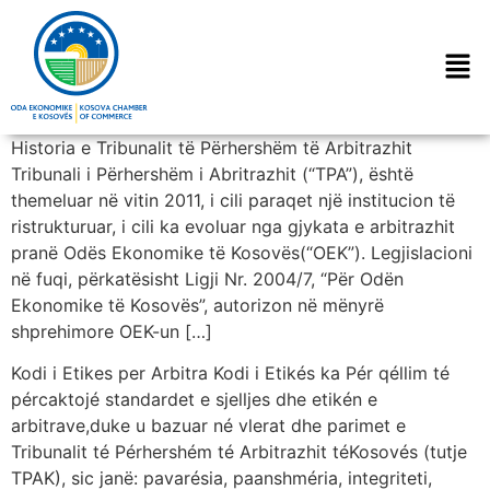
Historia e Tribunalit të Përhershëm të Arbitrazhit
Tribunali i Përhershëm i Abritrazhit (“TPA”), është
themeluar në vitin 2011, i cili paraqet një institucion të
ristrukturuar, i cili ka evoluar nga gjykata e arbitrazhit
pranë Odës Ekonomike të Kosovës(“OEK”). Legjislacioni
në fuqi, përkatësisht Ligji Nr. 2004/7, “Për Odën
Ekonomike të Kosovës”, autorizon në mënyrë
shprehimore OEK-un […]
Kodi i Etikes per Arbitra Kodi i Etikés ka Pér qéllim té
pércaktojé standardet e sjelljes dhe etikén e
arbitrave,duke u bazuar né vlerat dhe parimet e
Tribunalit té Pérhershém té Arbitrazhit téKosovés (tutje
TPAK), sic janë: pavarésia, paanshméria, integriteti,