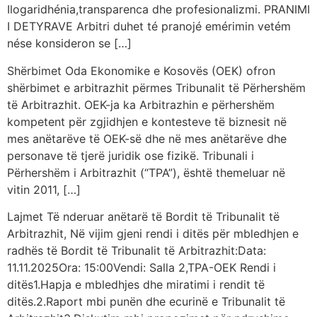
Ilogaridhénia,transparenca dhe profesionalizmi. PRANIMI
I DETYRAVE Arbitri duhet té pranojé emérimin vetém
nése konsideron se […]
Shërbimet Oda Ekonomike e Kosovës (OEK) ofron
shërbimet e arbitrazhit përmes Tribunalit të Përhershëm
të Arbitrazhit. OEK-ja ka Arbitrazhin e përhershëm
kompetent për zgjidhjen e kontesteve të biznesit në
mes anëtarëve të OEK-së dhe në mes anëtarëve dhe
personave të tjerë juridik ose fizikë. Tribunali i
Përhershëm i Arbitrazhit (“TPA”), është themeluar në
vitin 2011, […]
Lajmet Të nderuar anëtarë të Bordit të Tribunalit të
Arbitrazhit, Në vijim gjeni rendi i ditës për mbledhjen e
radhës të Bordit të Tribunalit të Arbitrazhit:Data:
11.11.2025Ora: 15:00Vendi: Salla 2,TPA-OEK Rendi i
ditës1.Hapja e mbledhjes dhe miratimi i rendit të
ditës.2.Raport mbi punën dhe ecurinë e Tribunalit të