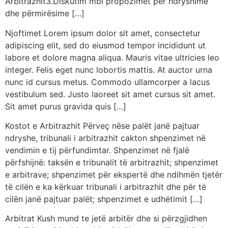
Arbitrazhit3.Diskutim mbi propozimet për ndryshime
dhe përmirësime […]
Njoftimet Lorem ipsum dolor sit amet, consectetur
adipiscing elit, sed do eiusmod tempor incididunt ut
labore et dolore magna aliqua. Mauris vitae ultricies leo
integer. Felis eget nunc lobortis mattis. At auctor urna
nunc id cursus metus. Commodo ullamcorper a lacus
vestibulum sed. Justo laoreet sit amet cursus sit amet.
Sit amet purus gravida quis […]
Kostot e Arbitrazhit Përveç nëse palët janë pajtuar
ndryshe, tribunali i arbitrazhit cakton shpenzimet në
vendimin e tij përfundimtar. Shpenzimet në fjalë
përfshijnë: taksën e tribunalit të arbitrazhit; shpenzimet
e arbitrave; shpenzimet për ekspertë dhe ndihmën tjetër
të cilën e ka kërkuar tribunali i arbitrazhit dhe për të
cilën janë pajtuar palët; shpenzimet e udhëtimit […]
Arbitrat Kush mund te jetë arbitër dhe si përzgjidhen