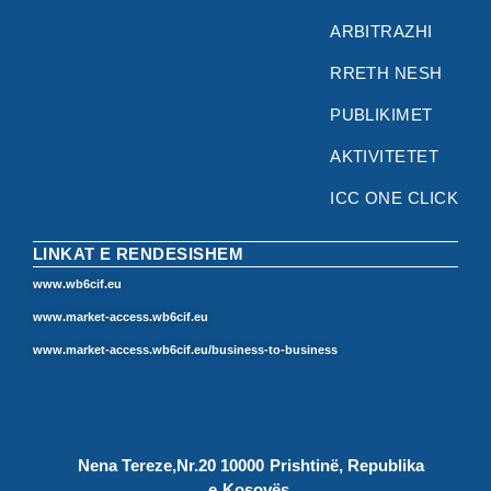
ARBITRAZHI
RRETH NESH
PUBLIKIMET
AKTIVITETET
ICC ONE CLICK
LINKAT E RENDESISHEM
www.wb6cif.eu
www.market-access.wb6cif.eu
www.market-access.wb6cif.eu/business-to-business
Nena Tereze,Nr.20 10000 Prishtinë, Republika
e Kosovës.