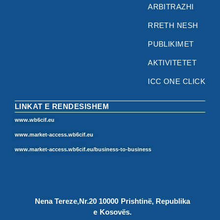
ARBITRAZHI
RRETH NESH
PUBLIKIMET
AKTIVITETET
ICC ONE CLICK
LINKAT E RENDESISHEM
www.wb6cif.eu
www.market-access.wb6cif.eu
www.market-access.wb6cif.eu/business-to-business
Nena Tereze,Nr.20 10000 Prishtinë, Republika
e Kosovës.