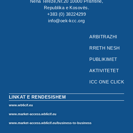
Nena Tereze,Nr.20 10000 Prishtinë,
Republika e Kosovës.
+383 (0) 38224299
info@oek-kcc.org
ARBITRAZHI
RRETH NESH
PUBLIKIMET
AKTIVITETET
ICC ONE CLICK
LINKAT E RENDESISHEM
www.wb6cif.eu
www.market-access.wb6cif.eu
www.market-access.wb6cif.eu/business-to-business