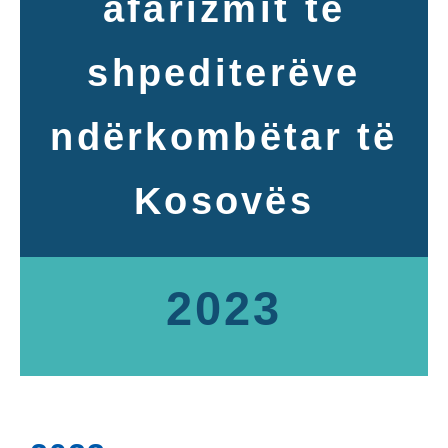
afarizmit të
shpediterëve
ndërkombëtar të
Kosovës
2023