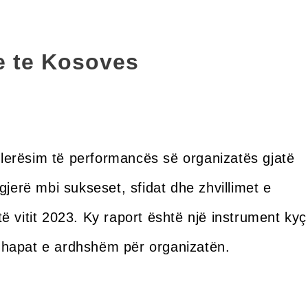
e te Kosoves
 vlerësim të performancës së organizatës gjatë
ë gjerë mbi sukseset, sfidat dhe zhvillimet e
 vitit 2023. Ky raport është një instrument kyç
jë hapat e ardhshëm për organizatën.