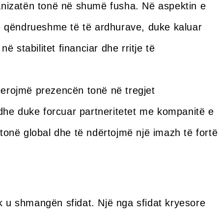
ganizatën tonë në shumë fusha. Në aspektin e
 të qëndrueshme të të ardhurave, duke kaluar
në stabilitet financiar dhe rritje të
jerojmë prezencën tonë në tregjet
he duke forcuar partneritetet me kompanitë e
 tonë global dhe të ndërtojmë një imazh të fortë
k u shmangën sfidat. Një nga sfidat kryesore