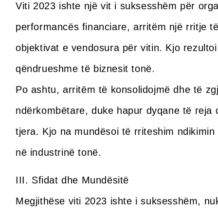
Viti 2023 ishte një vit i suksesshëm për or
performancës financiare, arritëm një rritje
objektivat e vendosura për vitin. Kjo rezultoi 
qëndrueshme të biznesit tonë.
Po ashtu, arritëm të konsolidojmë dhe të zg
ndërkombëtare, duke hapur dyqane të reja d
tjera. Kjo na mundësoi të rriteshim ndikimin
në industrinë tonë.
III. Sfidat dhe Mundësitë
Megjithëse viti 2023 ishte i suksesshëm, nu