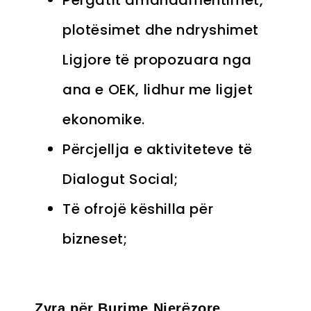
Përgatit amandamentimet,
plotësimet dhe ndryshimet
Ligjore të propozuara nga
ana e OEK, lidhur me ligjet
ekonomike.
Përcjellja e aktiviteteve të
Dialogut Social;
Të ofrojë këshilla për
bizneset;
ë
ë
Zyra p
r Burime Njer
zore