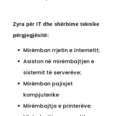
Zyra p
ë
r IT dhe sh
ë
rbime teknike
përgjegjësitë:
Mirëmban rrjetin e internetit;
Asiston në mirëmbajtjen e
sistemit të serverëve;
Mirëmban pajisjet
kompjuterike
Mirëmbajtja e printerëve;