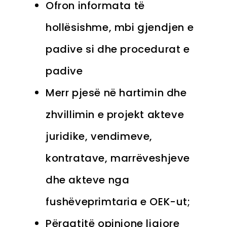
Ofron informata të
hollësishme, mbi gjendjen e
padive si dhe procedurat e
padive
Merr pjesë në hartimin dhe
zhvillimin e projekt akteve
juridike, vendimeve,
kontratave, marrëveshjeve
dhe akteve nga
fushëveprimtaria e OEK-ut;
Përgatitë opinione ligjore