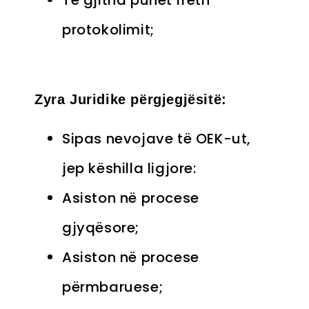
Të gjitha punët rreth
protokolimit;
Zyra Juridike përgjegjësitë:
Sipas nevojave të OEK-ut,
jep këshilla ligjore:
Asiston në procese
gjyqësore;
Asiston në procese
përmbaruese;