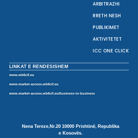
ARBITRAZHI
RRETH NESH
PUBLIKIMET
AKTIVITETET
ICC ONE CLICK
LINKAT E RENDESISHEM
www.wb6cif.eu
www.market-access.wb6cif.eu
www.market-access.wb6cif.eu/business-to-business
Nena Tereze,Nr.20 10000 Prishtinë, Republika
e Kosovës.