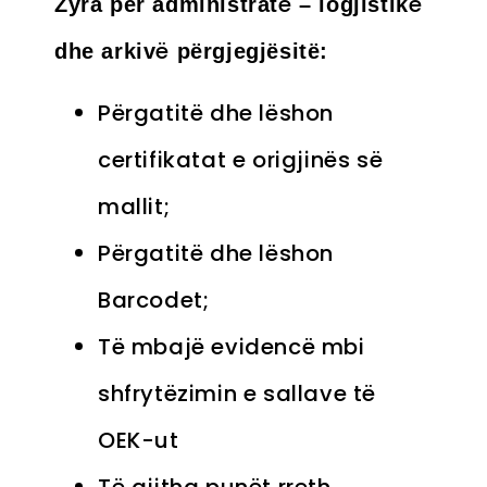
ë
ë
Zyra për administrat
– logjistik
ë
dhe arkiv
përgjegjësitë
:
Përgatitë dhe lëshon
certifikatat e origjinës së
mallit;
Përgatitë dhe lëshon
Barcodet;
Të mbajë evidencë mbi
shfrytëzimin e sallave të
OEK-ut