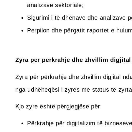
analizave sektoriale;
Sigurimi i të dhënave dhe analizave 
Perpilon dhe përgatit raportet e hul
Zyra për përkrahje dhe zhvillim digjit
Zyra për përkrahje dhe zhvillim digjital n
nga udhëheqësi i zyres me status të zyrtari
Kjo zyre është përgjegjëse për:
Përkrahje për digjitalizim të biznese