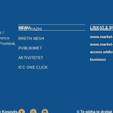
MENU
LINKAT E 
ARBITRAZHI
www.wb6cif.
 /
www.market-
merce
RRETH NESH
rishtinë,
www.market
PUBLIKIMET
access.wb6ci
AKTIVITETET
business
ICC ONE CLICK
 e Kosovës.
© Te gjitha te drejt