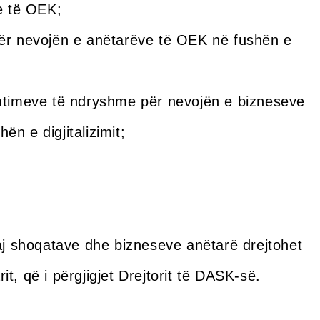
ve të OEK;
për nevojën e anëtarëve të OEK në fushën e
umtimeve të ndryshme për nevojën e bizneseve
n e digjitalizimit;
daj shoqatave dhe bizneseve anëtarë drejtohet
t, që i përgjigjet Drejtorit të DASK-së.