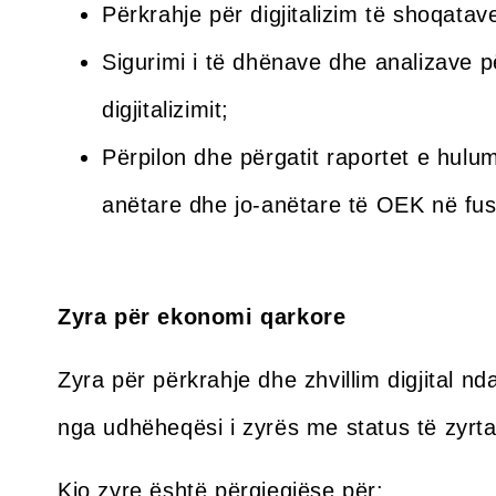
Përkrahje për digjitalizim të shoqata
Sigurimi i të dhënave dhe analizave 
digjitalizimit;
Përpilon dhe përgatit raportet e hul
anëtare dhe jo-anëtare të OEK në fushë
Zyra për ekonomi qarkore
Zyra për përkrahje dhe zhvillim digjital n
nga udhëheqësi i zyrës me status të zyrtari
Kjo zyre është përgjegjëse për: