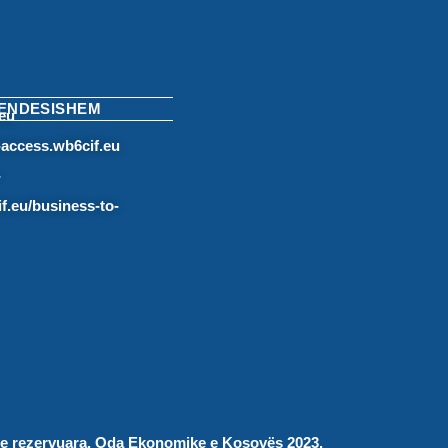
RENDESISHEM
eu
access.wb6cif.eu
-
f.eu/business-to-
at e rezervuara, Oda Ekonomike e Kosovës 2023.