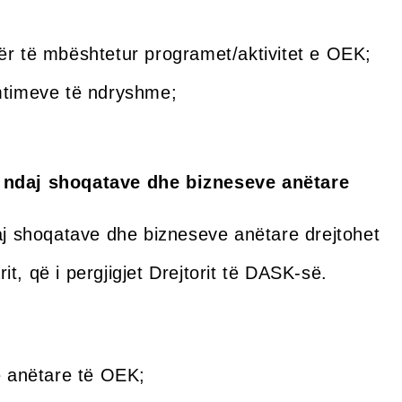
për të mbështetur programet/aktivitet e OEK;
umtimeve të ndryshme;
al ndaj shoqatave dhe bizneseve anëtare
daj shoqatave dhe bizneseve anëtare drejtohet
t, që i pergjigjet Drejtorit të DASK-së.
ve anëtare të OEK;