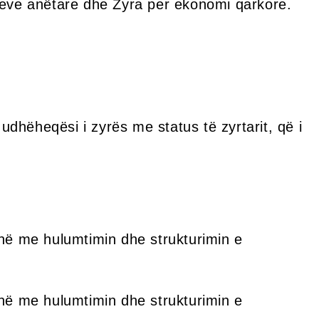
eseve anëtare dhe Zyra per ekonomi qarkore.
dhëheqësi i zyrës me status të zyrtarit, që i
jnë me hulumtimin dhe strukturimin e
jnë me hulumtimin dhe strukturimin e