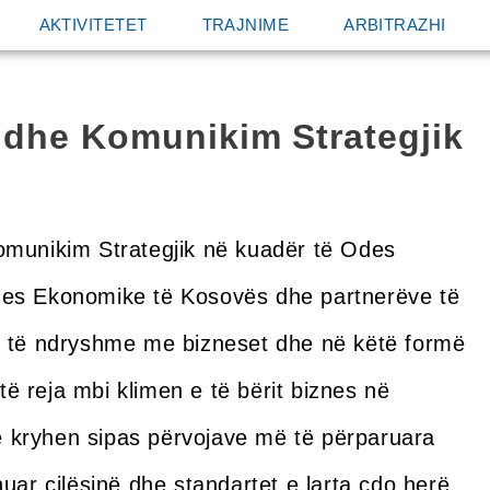
AKTIVITETET
TRAJNIME
ARBITRAZHI
 dhe Komunikim Strategjik
Komunikim Strategjik në kuadër të Odes
Odes Ekonomike të Kosovës dhe partnerëve të
me të ndryshme me bizneset dhe në këtë formë
ë reja mbi klimen e të bërit biznes në
ë kryhen sipas përvojave më të përparuara
r cilësinë dhe standartet e larta çdo herë.