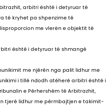
itrazhit, arbitri éshté i detyruar té
a té kryhet pa shpenzime té
proporcion me vlerën e objektit té
rbitri éshté i detyruar té shmangé
unikimit me njérén nga palit lidhur me
ikimi i tillé ndodh atéheré arbitri éshté i
ibunalin e Pérhershém té Arbitrazhit,
lén tjeré lidhur me pérmbajtjen e takimit-