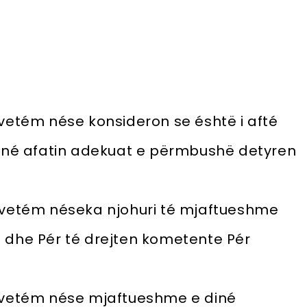
 vetém nése konsideron se éshtë i afté
né afatin adekuat e përmbushë detyren
n vetém néseka njohuri té mjaftueshme
rén dhe Pér té drejten kometente Pér
n vetém nése mjaftueshme e diné