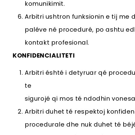
komunikimit.
Arbitri ushtron funksionin e tij me 
paléve né proceduré, po ashtu edh
kontakt profesional.
KONFIDENCIALITETI
Arbitri éshté i detyruar qé procedu
te
sigurojé qi mos té ndodhin vones
Arbitri duhet té respektoj konfiden
procedurale dhe nuk duhet té béj