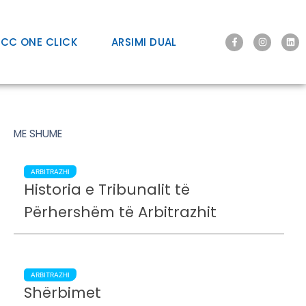
ICC ONE CLICK
ARSIMI DUAL
ME SHUME
ARBITRAZHI
Historia e Tribunalit të
Përhershëm të Arbitrazhit
ARBITRAZHI
Shërbimet