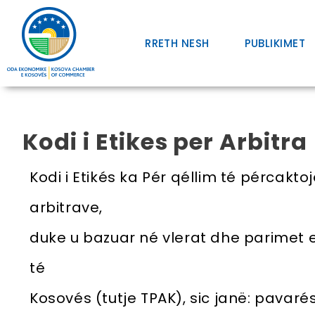
RRETH NESH
PUBLIKIMET
Kodi i Etikes per Arbitra
Kodi i Etikés ka Pér qéllim té pércakto
arbitrave,
duke u bazuar né vlerat dhe parimet e 
té
Kosovés (tutje TPAK), sic janë: pavarés