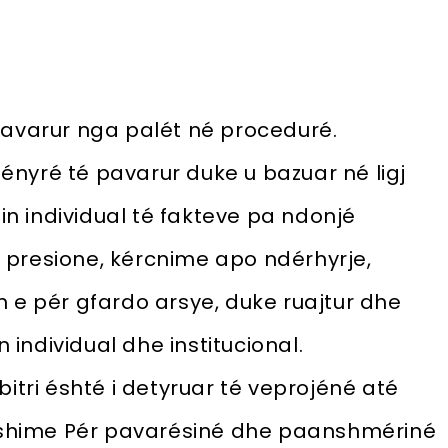
pavarur nga palét né proceduré.
 ményré té pavarur duke u bazuar né ligj
min individual té fakteve pa ndonjé
e, presione, kércnime apo ndérhyrje,
h e pér gfardo arsye, duke ruajtur dhe
individual dhe institucional.
bitri éshté i detyruar té veprojéné até
 dyshime Pér pavarésiné dhe paanshmériné