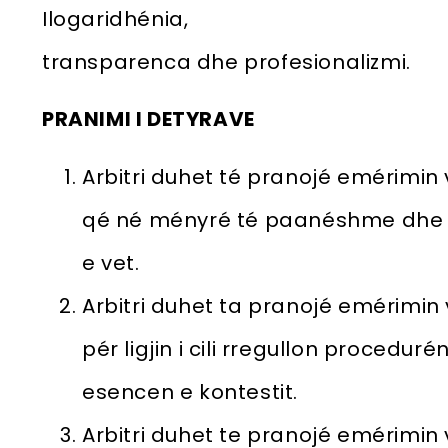
Ilogaridhénia,
transparenca dhe profesionalizmi.
PRANIMI I DETYRAVE
Arbitri duhet té pranojé emérimin
qé né ményré té paanéshme dhe 
e vet.
Arbitri duhet ta pranojé emérimi
pér ligjin i cili rregullon procedu
esencen e kontestit.
Arbitri duhet te pranojé emérimi