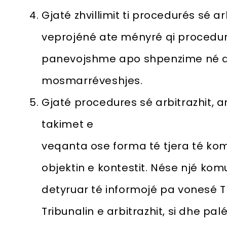
Gjaté zhvillimit ti procedurés sé arb
veprojéné ate ményré qi procedur
panevojshme apo shpenzime né dis
mosmarréveshjes.
Gjaté procedures sé arbitrazhit, a
takimet e
veqanta ose forma té tjera té kom
objektin e kontestit. Nése njé komun
detyruar té informojé pa vonesé Tr
Tribunalin e arbitrazhit, si dhe pa