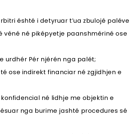
bitri éshté i detyruar t’ua zbulojé paléve
 té véné né piképyetje paanshmériné ose
e urdhér Pér njérén nga palét;
té ose indirekt financiar né zgjidhjen e
konfidencial né lidhje me objektin e
ésuar nga burime jashté procedures sé