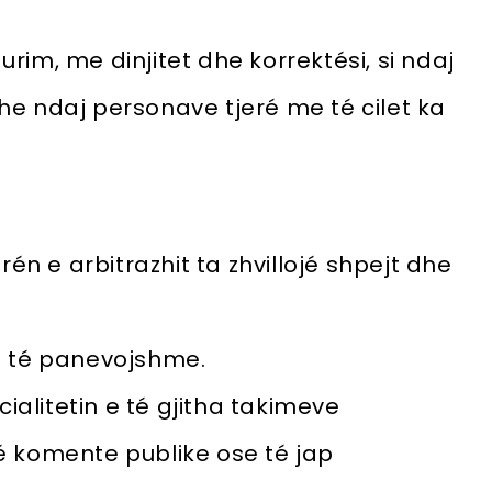
durim, me dinjitet dhe korrektési, si ndaj
e ndaj personave tjeré me té cilet ka
rén e arbitrazhit ta zhvillojé shpejt dhe
a té panevojshme.
cialitetin e té gjitha takimeve
é komente publike ose té jap