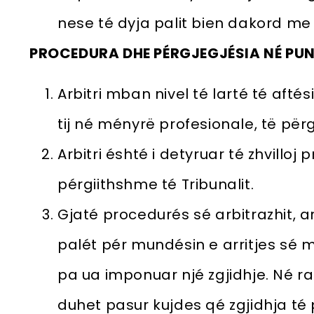
nese té dyja palit bien dakord me
PROCEDURA DHE PÉRGJEGJÉSIA NÉ PU
Arbitri mban nivel té larté té afté
tij né ményrë profesionale, të pë
Arbitri éshté i detyruar té zhvillo
pérgiithshme té Tribunalit.
Gjaté procedurés sé arbitrazhit, ar
palét pér mundésin e arritjes sé 
pa ua imponuar njé zgjidhje. Né ras
duhet pasur kujdes qé zgjidhja té 