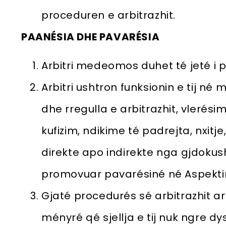
proceduren e arbitrazhit.
PAANÉSIA DHE PAVARÉSIA
Arbitri medeomos duhet té jeté i 
Arbitri ushtron funksionin e tij né
dhe rregulla e arbitrazhit, vlerési
kufizim, ndikime té padrejta, nxitj
direkte apo indirekte nga gjdokus
promovuar pavarésiné né Aspektin 
Gjaté procedurés sé arbitrazhit ar
ményré qé sjellja e tij nuk ngre