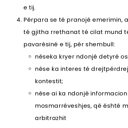
e tij.
Pérpara se té pranojé emerimin, ar
té gjitha rrethanat té cilat mund
pavarésiné e tij, pér shembull:
néseka kryer ndonjé detyré os
nése ka interes té drejtpérdrej
kontestit;
nése ai ka ndonjé informacion 
mosmarréveshjes, qé éshté m
arbitrazhit