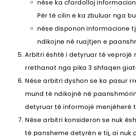
nése ka cfardolloj informacioni 
Pér té cilin e ka zbuluar nga b
nése disponon informacione tj
ndikojne né ruajtjen e paansh
Arbitri éshté i detyruar té vepr
rrethanat nga pika 3 shfaqen gia
Nése arbitri dyshon se ka pasur 
mund té ndikojné né paanshmöriné 
detyruar té informojë menjéheré ta
Nése arbitri konsideron se nuk é
té pansheme detyrén e tij, ai nuk