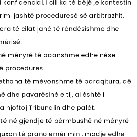
konfidencial, i cili ka té béjé ,e kontestin
urimi jashté proceduresé sé arbitrazhit.
era té cilat jané té réndésishme dhe
mérisé.
ojé né ményré té paanshme edhe nése
té procedures.
rrethana té mévonshme té paraqitura, qé
dhe pavarésiné e tij, ai éshté i
 njoftoj Tribunalin dhe palét.
shté né gjendje té pérmbushë né ményré
 guxon té pranojemérimin , madje edhe