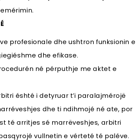
 emérimin.
NÉ
sive profesionale dhe ushtron funksionin e
rgiegiéshme dhe efikase.
j procedurén né pérputhje me aktet e
bitri éshté i detyruar t’i paralajmérojë
marréveshjes dhe ti ndihmojé né ate, por
t té arritjes sé marrëveshjes, arbitri
pasqyrojé vullnetin e vérteté té paléve.