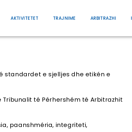
AKTIVITETET
TRAJNIME
ARBITRAZHI
jé standardet e sjelljes dhe etikén e
Tribunalit té Pérhershém té Arbitrazhit
ia, paanshméria, integriteti,