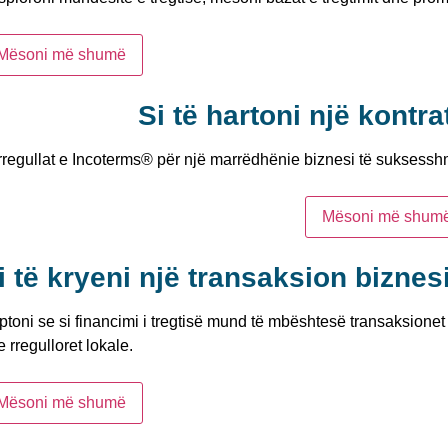
Mësoni më shumë
Si të hartoni një kontra
 rregullat e Incoterms® për një marrëdhënie biznesi të suksessh
Mësoni më shum
i të kryeni një transaksion biznes
toni se si financimi i tregtisë mund të mbështesë transaksionet 
 rregulloret lokale.
Mësoni më shumë