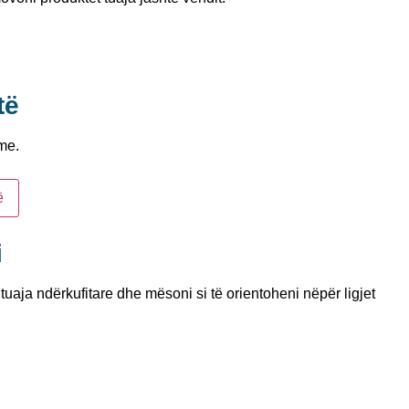
të
me.
ë
i
tuaja ndërkufitare dhe mësoni si të orientoheni nëpër ligjet