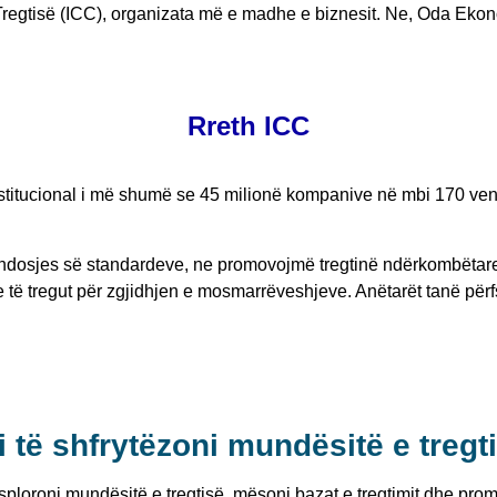
regtisë (ICC),
organizata më e madhe e biznesit. Ne, Oda Ekon
Rreth ICC
titucional i më shumë se 45 milionë kompanive në mbi 170 vende
endosjes së standardeve, ne promovojmë tregtinë ndërkombëtare,
e të tregut për zgjidhjen e mosmarrëveshjeve. Anëtarët tanë p
i të shfrytëzoni mundësitë e tregt
sploroni mundësitë e tregtisë, mësoni bazat e tregtimit dhe prom