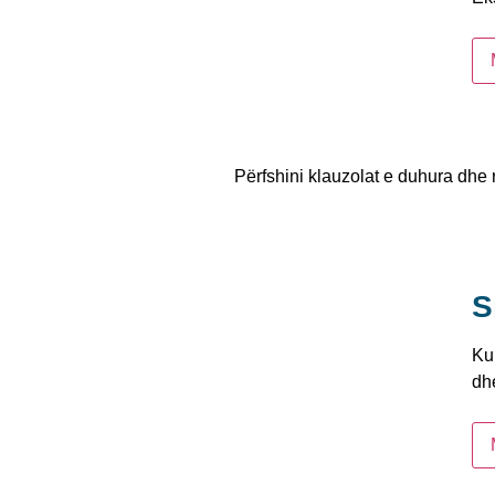
Përfshini klauzolat e duhura dhe
S
Kup
dhe