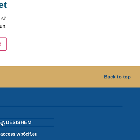
et
 së
un.
ë
Back to top
RENDESISHEM
eu
access.wb6cif.eu