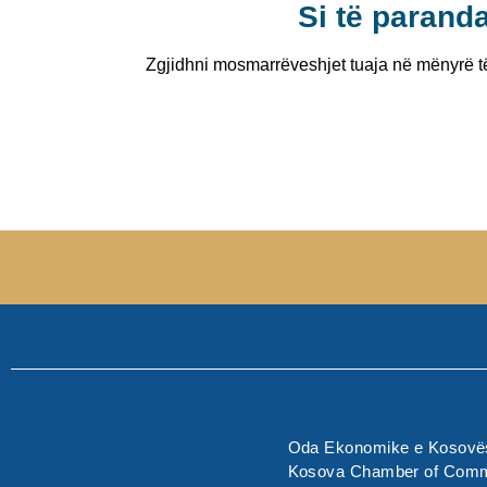
Si të parand
Zgjidhni mosmarrëveshjet tuaja në mënyrë t
Oda Ekonomike e Kosovës
Kosova Chamber of Com