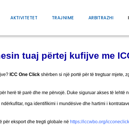
AKTIVITETET
TRAJNIME
ARBITRAZHI
nesin tuaj përtej kufijve me I
ijve?
ICC One Click
shërben si një
portë për të tregtuar mjete,
për herë të parë dhe me përvojë. D
uke siguruar akses të lehtë 
ndërkufitar, nga identifikimi i
mundësive dhe hartimi i kontratav
jë për eksport dhe tregti globale në
https://iccwbo.org/icconeclic