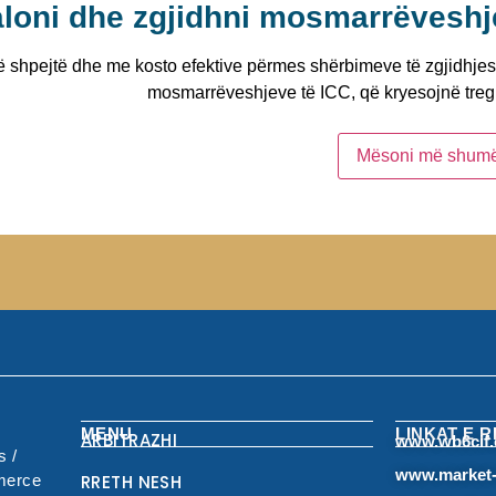
aloni dhe zgjidhni mosmarrëveshj
ë shpejtë dhe me kosto efektive përmes shërbimeve të zgjidhjes
mosmarrëveshjeve të ICC, që kryesojnë treg
Mësoni më shum
MENU
LINKAT E 
ARBITRAZHI
www.wb6cif.
 /
www.market-
RRETH NESH
merce