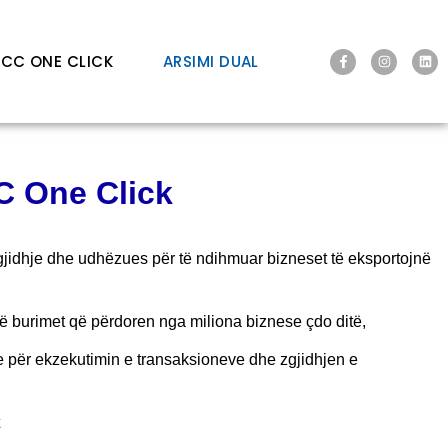
ICC ONE CLICK
ARSIMI DUAL
CC One Click
 zgjidhje dhe udhëzues për të ndihmuar bizneset të eksportojnë
në burimet që përdoren nga miliona biznese çdo ditë,
e për ekzekutimin e transaksioneve dhe zgjidhjen e
k