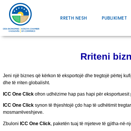
RRETH NESH
PUBLIKIMET
Rriteni biz
Jeni një biznes që kërkon të eksportojë dhe tregtojë përtej kuf
dhe të rriten globalisht.
ICC One Click
ofron udhëzime hap pas hapi për eksportuesit 
ICC One Click
synon të thjeshtojë çdo hap të udhëtimit tregtar 
mosmarrëveshjeve.
Zbuloni
ICC One Click
, paketën tuaj të mjeteve të gjitha-në-n