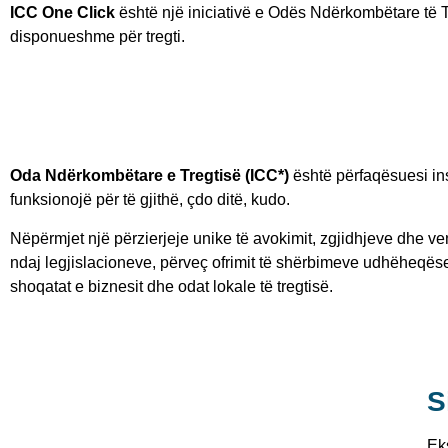
ICC One Click
është një iniciativë e Odës Ndërkombëtare të T
disponueshme për tregti.
Oda Ndërkombëtare e Tregtisë (ICC*)
është përfaqësuesi ins
funksionojë për të gjithë, çdo ditë, kudo.
Nëpërmjet një përzierjeje unike të avokimit, zgjidhjeve dhe v
ndaj legjislacioneve, përveç ofrimit të shërbimeve udhëheqës
shoqatat e biznesit dhe odat lokale të tregtisë.
S
Ek