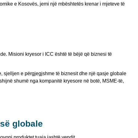
omike e Kosovës, jemi një mbështetës krenar i
mjeteve të
. Misioni kryesor i ICC është të bëjë që biznesi të
 sjelljen e përgjegjshme të biznesit dhe një qasje globale
ërfshijnë shumë nga kompanitë kryesore në botë, MSME-të,
isë globale
ovoni produktet tuaja jashtë vendit.