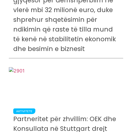
gjyqësor për dëmshpërblim në
vlerë mbi 32 milionë euro, duke
shprehur shqetësimin për
ndikimin që raste të tilla mund
të kenë në stabilitetin ekonomik
dhe besimin e biznesit
AKTIVITETE
Partneritet për zhvillim: OEK dhe
Konsullata në Stuttgart drejt