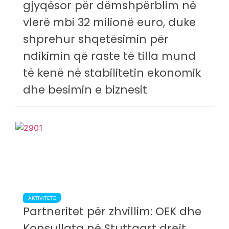
gjyqësor për dëmshpërblim në
vlerë mbi 32 milionë euro, duke
shprehur shqetësimin për
ndikimin që raste të tilla mund
të kenë në stabilitetin ekonomik
dhe besimin e biznesit
AKTIVITETE
Partneritet për zhvillim: OEK dhe
Konsullata në Stuttgart drejt