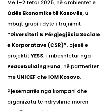
Më 1–2 tetor 2025, në ambientet e
Odës Ekonomike të Kosovës
, u
mbajt grupi i dytë i trajnimit
“Diversiteti & Përgjegjësia Sociale
e Korporatave (CSR)”
, pjesë e
projektit
YESS
, i mbështetur nga
Peacebuilding Fund
, në partneritet
me
UNICEF
dhe
IOM Kosovo
.
Pjesëmarrës nga kompani dhe
organizata të ndryshme morën