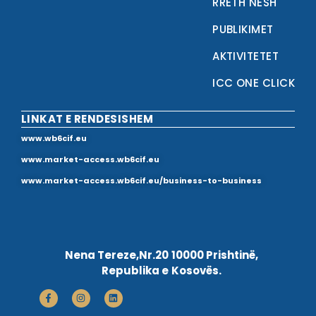
RRETH NESH
PUBLIKIMET
AKTIVITETET
ICC ONE CLICK
LINKAT E RENDESISHEM
www.wb6cif.eu
www.market-access.wb6cif.eu
www.market-access.wb6cif.eu/business-to-business
Nena Tereze,Nr.20 10000 Prishtinë,
Republika e Kosovës.